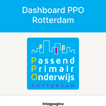
Dashboard PPO
Rotterdam
Inlogpagina
Log hieronder in met je eigen Microsoft-werkaccount.